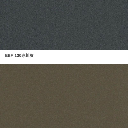
UV高光板
PET板
准分子肤感板
同质同色封边条
空间应用
EBF-130冰川灰
营销网络
4.0智能制造
关于志华
卡尼亚