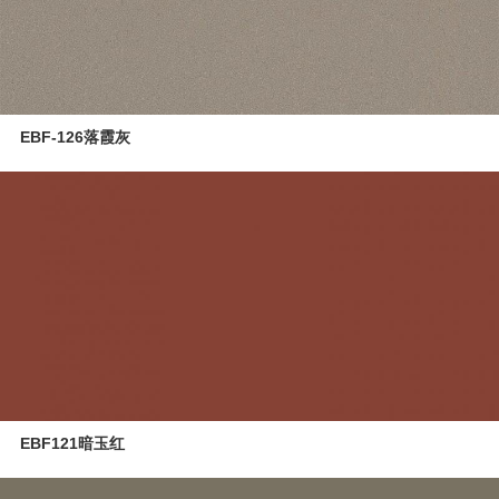
EBF-126落霞灰
EBF121暗玉红