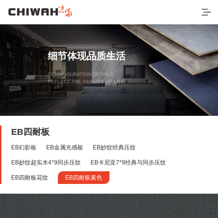
细节体现品质生活
CONNFIGURATION DETAILS
REFLECT THE OUALITY OF LIFE
EB四耐板
EB幻影板
EB金属光感板
EB妙纹经典压纹
首页
EB妙纹超实木4*9同步压纹
EB卡尼亚7*9经典与同步压纹
最新产品
EB四耐板花纹
EB四耐板素色
EB四耐板
EB四耐膜