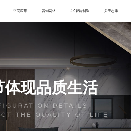
空间应用
营销网络
4.0智能制造
关于志华
三大制造基地
EB电子束技术
进口设备
智能仓储
总部展厅
品牌授权查询
营销网络
加盟中心
合作客户
集团介绍
品牌历程
品牌荣誉
品牌资讯
品牌视频
联系我们
售后服务
节体现品质生活
IGURATION DETAILS
CT THE OUALITY OF LIFE