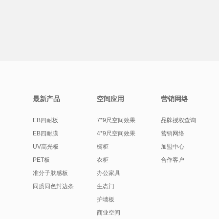
最新产品
空间应用
营销网络
EB四耐板
7*9尺空间效果
品牌授权查询
EB四耐膜
4*9尺空间效果
营销网络
UV高光板
橱柜
加盟中心
PET板
衣柜
合作客户
准分子肤感板
办公家具
同质同色封边条
生态门
护墙板
商业空间