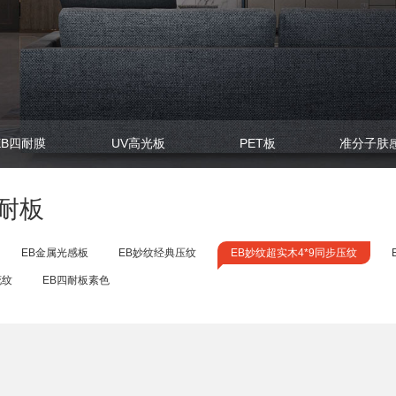
EB四耐膜
UV高光板
PET板
准分子肤
四耐板
EB金属光感板
EB妙纹经典压纹
EB妙纹超实木4*9同步压纹
花纹
EB四耐板素色