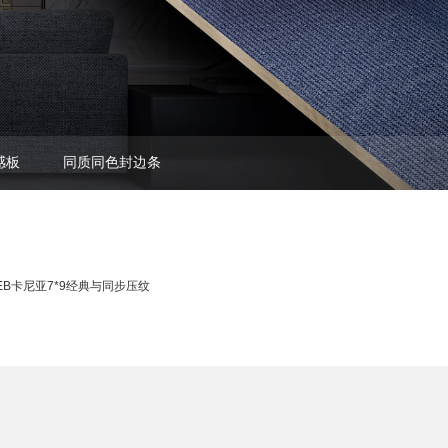
感板
同质同色封边条
EB卡尼亚7*9经典与同步压纹