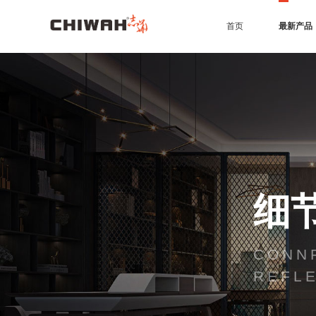
首页
最新产品
EB四耐板
EB四耐膜
UV高光板
PET板
准分子肤感板
同质同色封边条
7*9尺空间效果
4*9尺空间效果
橱柜
衣柜
办公家具
生态门
护墙板
商业空间
细
CONNF
REFLE