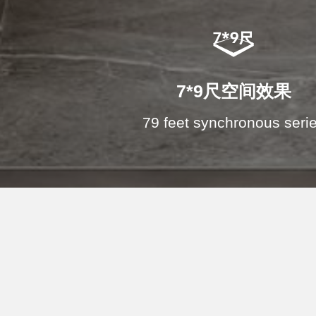
7*9尺空间效果
79 feet synchronous seri
空间应用
>
7*9尺空间效果