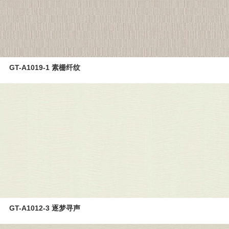
UV高光板
PET板
准分子肤感板
GT-A1019-1 素栅纤纹
同质同色封边条
空间应用
营销网络
4.0智能制造
关于志华
卡尼亚
GT-A1012-3 逐梦寻声