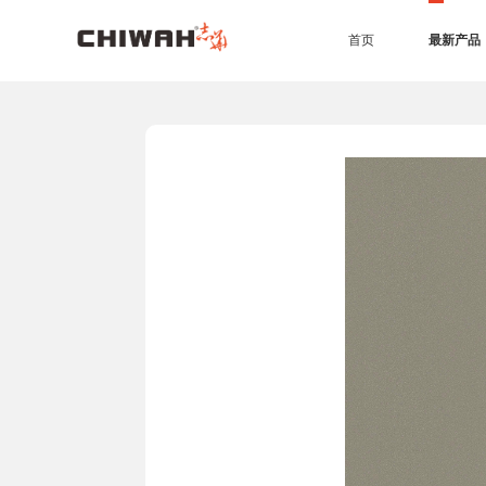
首页
最新产品
EB四耐板
EB四耐膜
UV高光板
PET板
准分子肤感板
同质同色封边条
7*9尺空间效果
4*9尺空间效果
橱柜
衣柜
办公家具
生态门
护墙板
商业空间