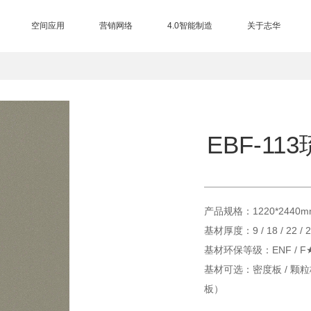
空间应用
营销网络
4.0智能制造
关于志华
三大制造基地
EB电子束技术
进口设备
智能仓储
总部展厅
品牌授权查询
营销网络
加盟中心
合作客户
集团介绍
品牌历程
品牌荣誉
品牌资讯
品牌视频
联系我们
售后服务
EBF-11
产品规格：1220*2440
基材厚度：9 / 18 / 22 
基材环保等级：ENF / 
基材可选：密度板 / 颗粒板
板）