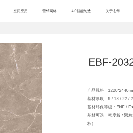
空间应用
营销网络
4.0智能制造
关于志华
三大制造基地
EB电子束技术
进口设备
智能仓储
总部展厅
品牌授权查询
营销网络
加盟中心
合作客户
集团介绍
品牌历程
品牌荣誉
品牌资讯
品牌视频
联系我们
售后服务
EBF-203
产品规格：1220*2440m
基材厚度：9 / 18 / 22 
基材环保等级：ENF / 
基材可选：密度板 / 颗粒板
板）