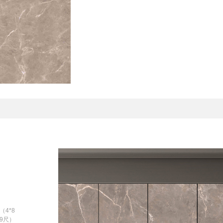
（4*8
*9尺）