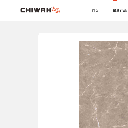
首页
最新产品
EB四耐板
EB四耐膜
UV高光板
PET板
准分子肤感板
同质同色封边条
7*9尺空间效果
4*9尺空间效果
橱柜
衣柜
办公家具
生态门
护墙板
商业空间