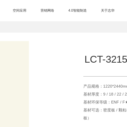
空间应用
营销网络
4.0智能制造
关于志华
三大制造基地
EB电子束技术
进口设备
智能仓储
总部展厅
品牌授权查询
营销网络
加盟中心
合作客户
集团介绍
品牌历程
品牌荣誉
品牌资讯
品牌视频
联系我们
售后服务
LCT-321
产品规格：1220*2440m
基材厚度：9 / 18 / 22 
基材环保等级：ENF / 
基材可选：密度板 / 颗粒板
板）