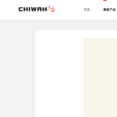
首页
最新产品
EB四耐板
EB四耐膜
UV高光板
PET板
准分子肤感板
同质同色封边条
7*9尺空间效果
4*9尺空间效果
橱柜
衣柜
办公家具
生态门
护墙板
商业空间