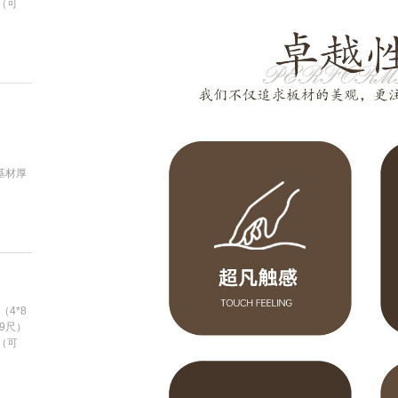
m（可
、
）基材厚
（4*8
*9尺）
m（可