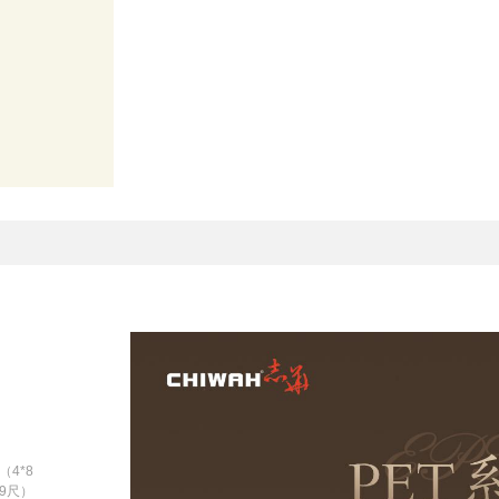
（4*8
*9尺）