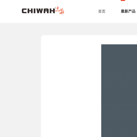
首页
最新产品
EB四耐板
EB四耐膜
UV高光板
PET板
准分子肤感板
同质同色封边条
7*9尺空间效果
4*9尺空间效果
橱柜
衣柜
办公家具
生态门
护墙板
商业空间