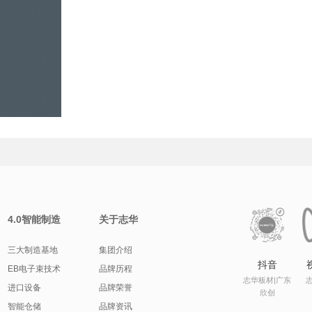
4.0智能制造
关于志华
三大制造基地
集团介绍
抖音
EB电子束技术
品牌历程
志华板材|广东
进口设备
品牌荣誉
欣创
智能仓储
品牌资讯