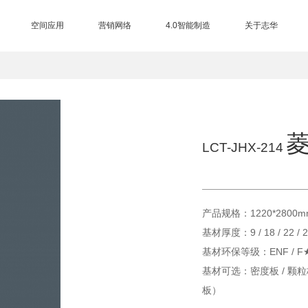
空间应用
营销网络
4.0智能制造
关于志华
三大制造基地
EB电子束技术
进口设备
智能仓储
总部展厅
品牌授权查询
营销网络
加盟中心
合作客户
集团介绍
品牌历程
品牌荣誉
品牌资讯
品牌视频
联系我们
售后服务
LCT-JHX-214
产品规格：1220*2800
基材厚度：9 / 18 / 22 
基材环保等级：ENF / 
基材可选：密度板 / 颗粒板
板）