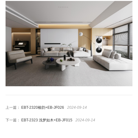
4*9尺空间效果
橱柜
衣柜
办公家具
生态门
护墙板
商业空间
营销网络
4.0智能制造
上一篇：
EBT-2320榆韵+EB-JF026
2024-09-14
关于志华
下一篇：
EBT-2323 浅梦如木+EB-JF015
2024-09-14
卡尼亚