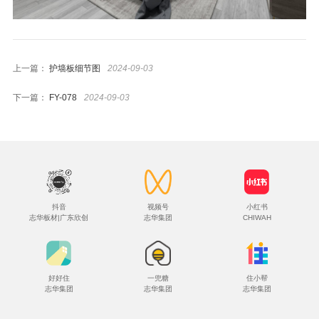
4*9尺空间效果
橱柜
上一篇：
护墙板细节图
2024-09-03
衣柜
下一篇：
FY-078
2024-09-03
办公家具
生态门
护墙板
商业空间
抖音
视频号
小红书
营销网络
志华板材|广东欣创
志华集团
CHIWAH
4.0智能制造
关于志华
好好住
一兜糖
住小帮
志华集团
志华集团
志华集团
卡尼亚