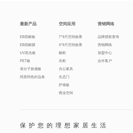
最新产品
空间应用
营销网络
EB四耐板
7*9尺空间效果
品牌授权查询
EB四耐膜
4*9尺空间效果
营销网络
UV高光板
橱柜
加盟中心
PET板
衣柜
合作客户
准分子肤感板
办公家具
同质同色封边条
生态门
护墙板
商业空间
保护您的理想家居生活