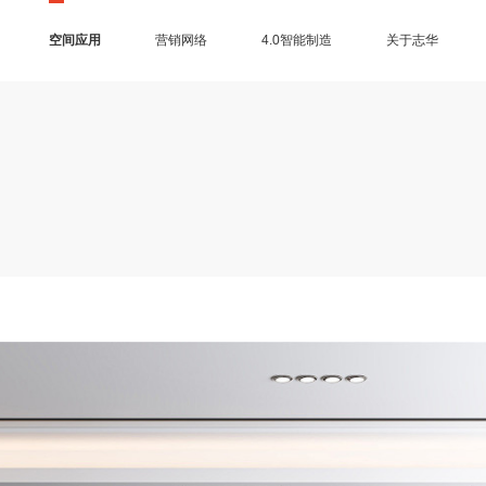
空间应用
营销网络
4.0智能制造
关于志华
三大制造基地
EB电子束技术
进口设备
智能仓储
总部展厅
品牌授权查询
营销网络
加盟中心
合作客户
集团介绍
品牌历程
品牌荣誉
品牌资讯
品牌视频
联系我们
售后服务