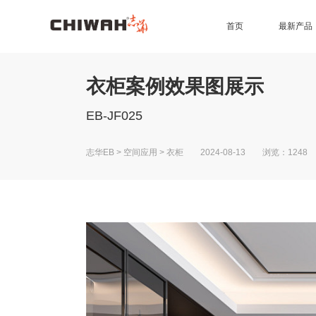
首页
最新产品
EB四耐板
EB四耐膜
UV高光板
PET板
准分子肤感板
同质同色封边条
7*9尺空间效果
4*9尺空间效果
橱柜
衣柜
办公家具
生态门
护墙板
商业空间
衣柜案例效果图展示
EB-JF025
志华EB
>
空间应用
>
衣柜
2024-08-13 浏览：1248